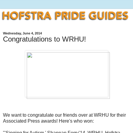
Wednesday, June 4, 2014
Congratulations to WRHU!
We want to congratulate our friends over at WRHU for their
Associated Press awards! Here's who won:
"'Singing for Autism,' Shannan Ferry’14, WRHU, Hofstra