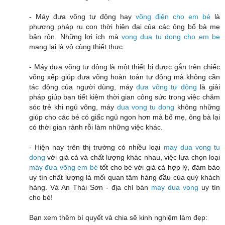
- Máy đưa võng tự động hay
võng điện cho em bé
là
phương pháp ru con thời hiện đại của các ông bố bà mẹ
bận rộn. Những lợi ích mà
vong dua tu dong cho em be
mang lại là vô cùng thiết thực.
- Máy đưa võng tự động là một thiết bị được gắn trên chiếc
võng xếp giúp đưa võng hoàn toàn tự động mà không cần
tác động của người dùng, máy
đưa võng tự động
là giải
pháp giúp bạn tiết kiệm thời gian công sức trong việc chăm
sóc trẻ khi ngủ võng, máy
dua vong tu dong
không những
giúp cho các bé có giấc ngủ ngon hơn mà bố mẹ, ông bà lại
có thời gian rảnh rỗi làm những việc khác.
- Hiện nay trên thị trường có nhiều loại
may dua vong tu
dong
với giá cả và chất lượng khác nhau, việc lựa chọn loại
máy đưa võng em bé
tốt cho bé với giá cả hợp lý, đảm bảo
uy tín chất lượng là mối quan tâm hàng đầu của quý khách
hàng. Và An Thái Sơn - địa chỉ bán
may dua vong
uy tín
cho bé!
Bạn xem thêm bí quyết và chia sẽ kinh nghiệm làm đẹp: